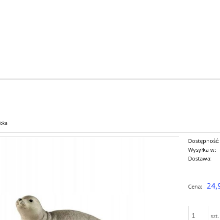
foka
Dostępność:
Wysyłka w:
Dostawa:
Cena nie zaw
24,
Cena:
płatności
szt.