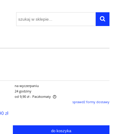
na wyczerpaniu
24 godziny
od 9,90 zł
- Paczkomaty
sprawdź formy dostawy
iera ewentualnych kosztów
90 zł
do koszyka