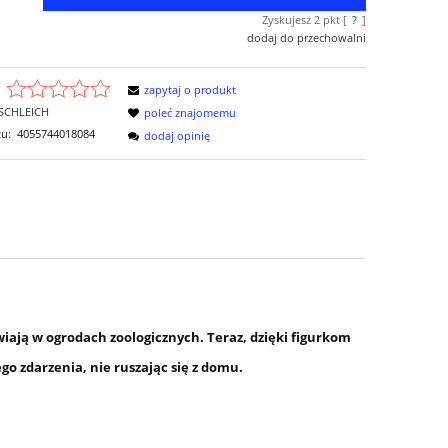
Zyskujesz
2
pkt [
?
]
dodaj do przechowalni
zapytaj o produkt
SCHLEICH
poleć znajomemu
u:
4055744018084
dodaj opinię
iwiają w ogrodach zoologicznych. Teraz, dzięki figurkom
o zdarzenia, nie ruszając się z domu.