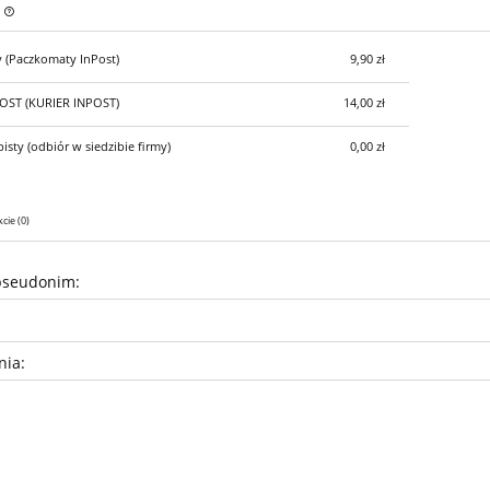
y
(Paczkomaty InPost)
9,90 zł
Cena nie zawiera ewentualnych kosztów
płatności
POST
(KURIER INPOST)
14,00 zł
isty
(odbiór w siedzibie firmy)
0,00 zł
cie (0)
pseudonim:
nia: