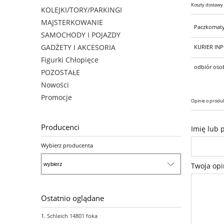
Koszty dostawy
KOLEJKI/TORY/PARKINGI
MAJSTERKOWANIE
Paczkomat
SAMOCHODY I POJAZDY
GADŻETY I AKCESORIA
KURIER IN
Figurki Chłopięce
odbiór osob
POZOSTAŁE
Nowości
Promocje
Opinie o produk
Producenci
Imię lub 
Wybierz producenta
Twoja opi
Ostatnio oglądane
Schleich 14801 foka