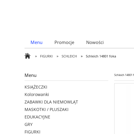
Menu
Promocje
Nowości
»
»
»
FIGURKI
SCHLEICH
Schleich 14801 foka
Menu
Schleich 14801 
KSIĄŻECZKI
Kolorowanki
ZABAWKI DLA NIEMOWLĄT
MASKOTKI / PLUSZAKI
EDUKACYJNE
GRY
FIGURKI