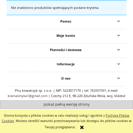
Nie znaleziono produktów spełniających podane kryteria.
Pomoc
Moje konto
Płatności i dostawa
Informacje
O nas
Phu kowalczyk sp. z o.o. | NIP: 5223017170 | tel:
782007097
, e-mail:
krainasmyka1@gmail.com
| Czechy 212 E, 98-220 Zduńska Wola, woj. łódzkie
pokaż pełną wersję strony
Sklep internetowy Shoper.pl
Strona korzysta z plików cookies w celu realizacji usług i zgodnie z
Polityką Plików
Cookies
. Możesz określić warunki przechowywania lub dostępu do plików cookies w
Twojej przeglądarce.