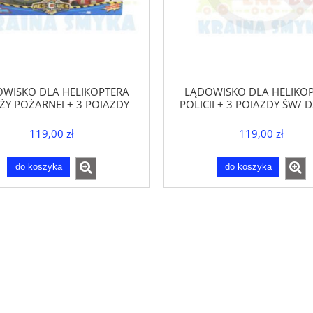
WISKO DLA HELIKOPTERA
LĄDOWISKO DLA HELIKO
ŻY POŻARNEJ + 3 POJAZDY
POLICJI + 3 POJAZDY ŚW/ 
ŚW/DŹW 3+
119,00 zł
119,00 zł
do koszyka
do koszyka