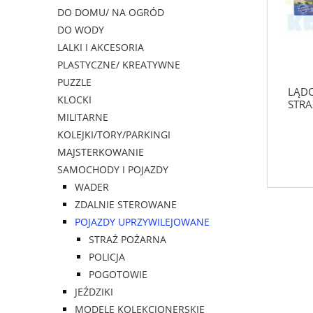
DO DOMU/ NA OGRÓD
DO WODY
LALKI I AKCESORIA
PLASTYCZNE/ KREATYWNE
PUZZLE
LĄDO
KLOCKI
STRA
MILITARNE
KOLEJKI/TORY/PARKINGI
MAJSTERKOWANIE
SAMOCHODY I POJAZDY
WADER
ZDALNIE STEROWANE
POJAZDY UPRZYWILEJOWANE
STRAŻ POŻARNA
POLICJA
POGOTOWIE
JEŹDZIKI
MODELE KOLEKCJONERSKIE