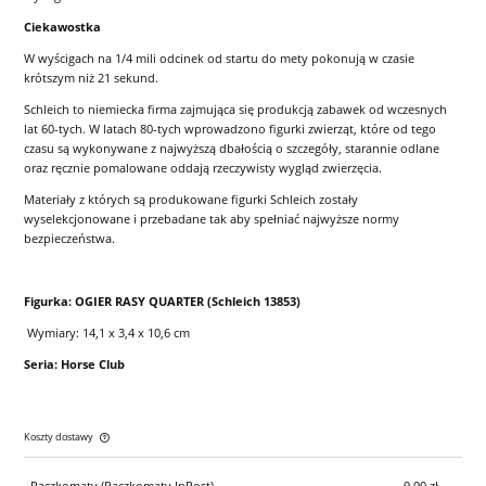
Ciekawostka
W wyścigach na 1/4 mili odcinek od startu do mety pokonują w czasie
krótszym niż 21 sekund.
Schleich to niemiecka firma zajmująca się produkcją zabawek od wczesnych
lat 60-tych. W latach 80-tych wprowadzono figurki zwierząt, które od tego
czasu są wykonywane z najwyższą dbałością o szczegóły, starannie odlane
oraz ręcznie pomalowane oddają rzeczywisty wygląd zwierzęcia.
Materiały z których są produkowane figurki Schleich zostały
wyselekcjonowane i przebadane tak aby spełniać najwyższe normy
bezpieczeństwa.
Figurka: OGIER RASY QUARTER (Schleich 13853)
Wymiary: 14,1 x 3,4 x 10,6 cm
Seria: Horse Club
Koszty dostawy
Cena nie zawiera ewentualnych kosztów płatności
Paczkomaty
(Paczkomaty InPost)
9,90 zł