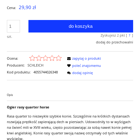
29,90 zł
Cena:
do koszyka
Zyskujesz
2
pkt [
?
]
szt.
dodaj do przechowalni
Ocena:
zapytaj o produkt
Producent:
SCHLEICH
poleć znajomemu
Kod produktu:
4055744026348
dodaj opinię
Opis
Ogier rasy quarter horse
Rasa quarter to niezwykle szybkie konie. Szczególnie na krótkich dystansach
rozwijają prędkość zapierającą dech w piersiach. Udowodniły to w wyścigach
na ćwierć mili w XVIII wieku, często pozostawiając za sobą nawet konie pełnej
krwi angielskiej. Konie rasy quarter swoją nazwę otrzymały od tych właśnie
wyścigów.