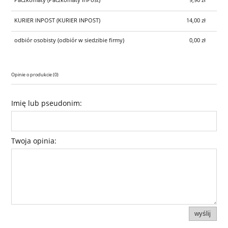
KURIER INPOST
(KURIER INPOST)
14,00 zł
odbiór osobisty
(odbiór w siedzibie firmy)
0,00 zł
Opinie o produkcie (0)
Imię lub pseudonim:
Twoja opinia:
wyślij